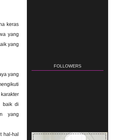
ha keras
hwa yang
baik yang
FOLLOWERS
aya yang
engikuti
 karakter
 baik di
an yang
 hal-hal