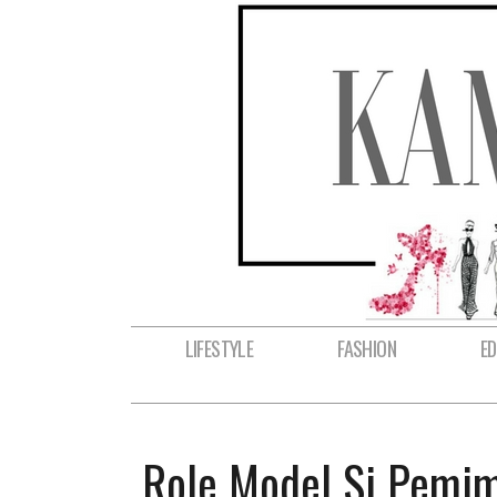
LIFESTYLE
FASHION
E
Role Model Si Pemim