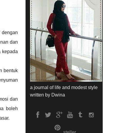
f dengan
inan dan
a kepada
n bentuk
senyuman
a journal of life and modest style
written by Dwina
mosi dan
ua boleh
asar.
steller