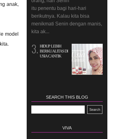
orang, hari Senin
ng anak,
itu penentu bagi hari-hari
berikutnya. Kalau kita bisa
menikmati Senin dengan manis,
kita ak...
le model
ita.
HIDUP LEBIH
BERKUALITAS DI
USIA CANTIK
SEARCH THIS BLOG
VIVA