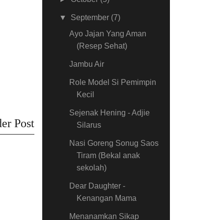
▼
September
(7)
Ayo Jajan Yang Aman
(Resep Sehat)
Jambu Air
Role Model Si Pemimpin
Kecil
Sejenak Hening - Adjie
er Post
Silarus
Nasi Goreng Sonug Saos
Tiram (Bekal anak
sekolah)
Dear Daughter -
Kenangan Mama
Menanamkan Sikap