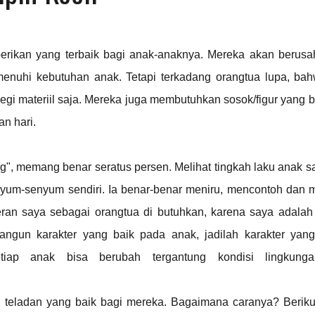
erikan yang terbaik bagi anak-anaknya. Mereka akan berusa
enuhi kebutuhan anak. Tetapi terkadang orangtua lupa, ba
segi materiil saja. Mereka juga membutuhkan sosok/figur yang 
n hari.
", memang benar seratus persen. Melihat tingkah laku anak s
nyum-senyum sendiri. Ia benar-benar meniru, mencontoh dan m
 peran saya sebagai orangtua di butuhkan, karena saya adalah
angun karakter yang baik pada anak, jadilah karakter yang
tiap anak bisa berubah tergantung kondisi lingkung
 teladan yang baik bagi mereka. Bagaimana caranya? Berikut