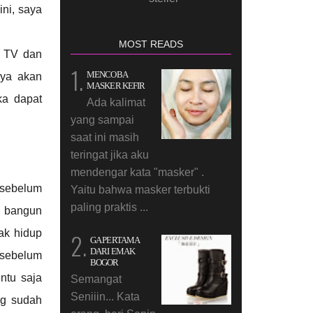
ni, saya
MOST READS
n TV dan
MENCOBA
aya akan
MASKER KEFIR
ka dapat
Ada kalimat
yang sampai
saat ini masih
teringat jika aku
mendengar kata "masker" .
 sebelum
Yaitu bahwa masker terbukti
paling praktis ...
a bangun
ak hidup
GA PERTAMA
DARI EMAK
n sebelum
BOGOR
ntu saja
Semangat
Seniiin... Kata
ng sudah