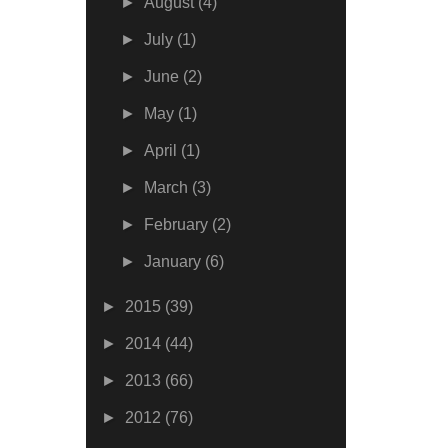
►
August
(4)
►
July
(1)
►
June
(2)
►
May
(1)
►
April
(1)
►
March
(3)
►
February
(2)
►
January
(6)
►
2015
(39)
►
2014
(44)
►
2013
(66)
►
2012
(76)