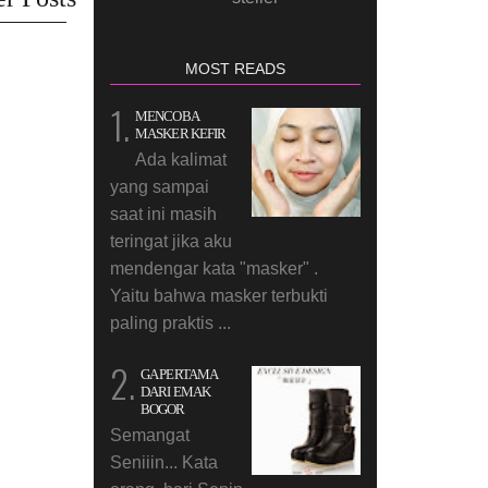
MOST READS
MENCOBA
MASKER KEFIR
Ada kalimat
yang sampai
saat ini masih
teringat jika aku
mendengar kata "masker" .
Yaitu bahwa masker terbukti
paling praktis ...
GA PERTAMA
DARI EMAK
BOGOR
Semangat
Seniiin... Kata