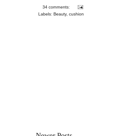
34 comments:
Labels:
Beauty
,
cushion
Newer Posts