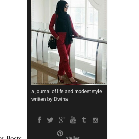
a journal of life and modest style
written by Dwina
r Posts
steller