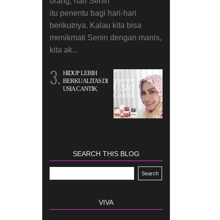
orang, hari Senin
itu penentu bagi hari-hari
berikutnya. Kalau kita bisa
menikmati Senin dengan manis,
kita ak...
HIDUP LEBIH
BERKUALITAS DI
USIA CANTIK
SEARCH THIS BLOG
VIVA