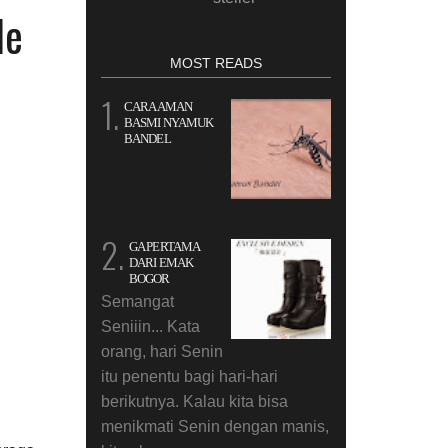
le
MOST READS
CARA AMAN
BASMI NYAMUK
BANDEL
GA PERTAMA
DARI EMAK
BOGOR
Semangat
Seniiin... Kata
orang, hari Senin
itu penentu bagi hari-hari
berikutnya. Kalau kita bisa
menikmati Senin dengan manis,