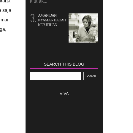
hraga
kita ak...
a saja
AMAN DAN
emar
NYAMAN HADAPI
KEPUTIHAN
ga,
SEARCH THIS BLOG
VIVA