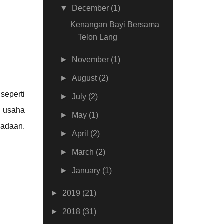
▼
December
(1)
Kenangan Bayi Bersama
Telon Lang
►
November
(1)
►
August
(2)
seperti
►
July
(2)
, usaha
►
May
(1)
eadaan.
►
April
(2)
►
March
(2)
►
January
(1)
►
2019
(21)
►
2018
(31)