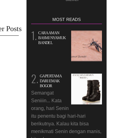
MOST READS
r Posts
CARA AMAN
BASMI NYAMUK
BANDEL
GA PERTAMA
DARI EMAK
BOGOR
Semangat
Seniiin... Kata
orang, hari Senin
itu penentu bagi hari-hari
berikutnya. Kalau kita bisa
menikmati Senin dengan manis,