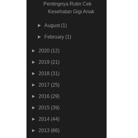
Pentingnya Rutin Cek
Kesehatan Gigi Anak
►
August
(1)
►
February
(1)
►
2020
(12)
►
2019
(21)
►
2018
(31)
►
2017
(25)
►
2016
(29)
►
2015
(39)
►
2014
(44)
►
2013
(66)