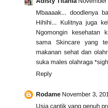
Adisty Titania
November 
Mbaaaak... doodlenya b
Hihihi... Kulitnya juga k
Ngomongin kesehatan ku
sama Skincare yang te
makanan sehat dan olahra
suka males olahraga *sig
Reply
Rodame
November 3, 201
Usia cantik yang penuh pr