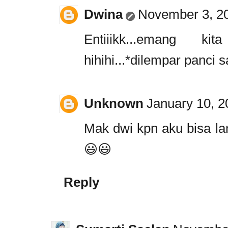
Dwina
November 3, 20
Entiiikk...emang 
hihihi...*dilempar panci 
Unknown
January 10, 2
Mak dwi kpn aku bisa l
😃😃
Reply