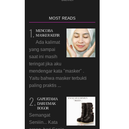
MOST READS
MENCOBA
MASKER KEFIR
Ada kalimat
yang sampai
saat ini masih
teringat jika aku
mendengar kata "masker" .
Yaitu bahwa masker terbukti
paling praktis ...
GA PERTAMA
DARI EMAK
BOGOR
Semangat
Seniiin... Kata