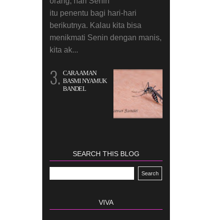
orang, hari Senin
itu penentu bagi hari-hari
berikutnya. Kalau kita bisa
menikmati Senin dengan manis,
kita ak...
CARA AMAN
BASMI NYAMUK
BANDEL
SEARCH THIS BLOG
VIVA