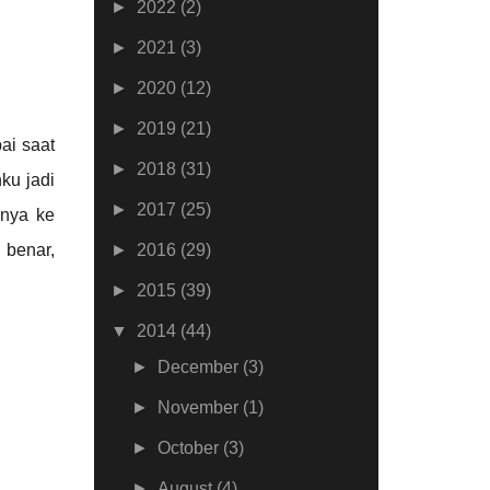
►
2022
(2)
►
2021
(3)
►
2020
(12)
►
2019
(21)
ai saat
►
2018
(31)
ku jadi
►
2017
(25)
nnya ke
 benar,
►
2016
(29)
►
2015
(39)
▼
2014
(44)
►
December
(3)
►
November
(1)
►
October
(3)
►
August
(4)