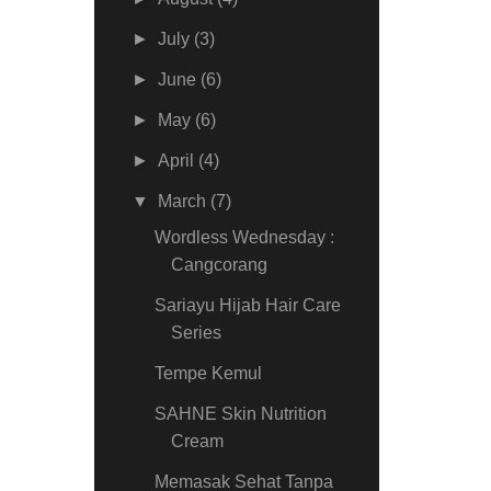
►
July
(3)
►
June
(6)
►
May
(6)
►
April
(4)
▼
March
(7)
Wordless Wednesday :
Cangcorang
Sariayu Hijab Hair Care
Series
Tempe Kemul
SAHNE Skin Nutrition
Cream
Memasak Sehat Tanpa