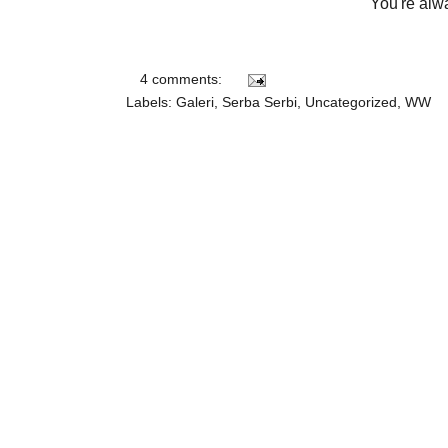
You're alw
4 comments:
Labels:
Galeri
,
Serba Serbi
,
Uncategorized
,
WW