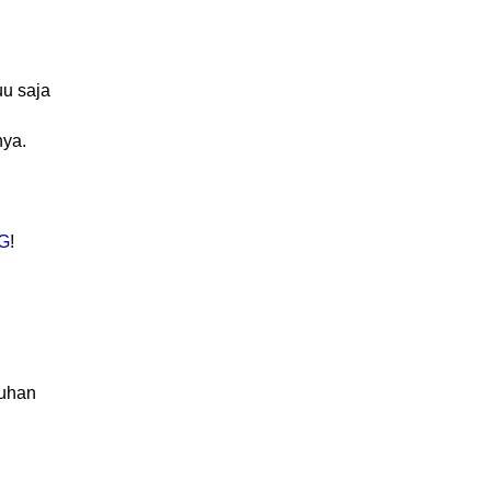
uu saja
nya.
G
!
Tuhan