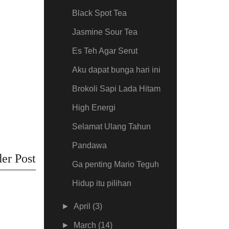
Black Spot Tea
Jasmine Sour Tea
Es Teh Agar Serut
Aku dapat bunga hari ini
Brokoli Sapi Lada Hitam
High Energi
Selamat Ulang Tahun
Pandawa
er Post
Ga penting Mario Teguh
Hidup itu pilihan
►
April
(3)
►
March
(14)