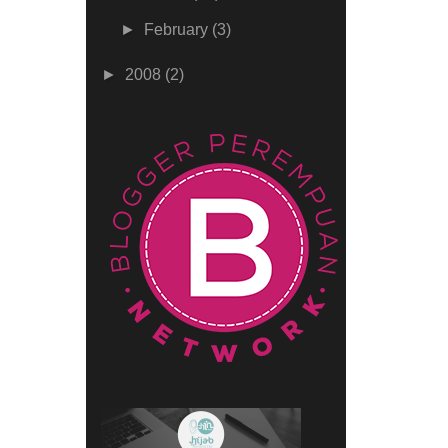
►
February
(3)
►
2008
(2)