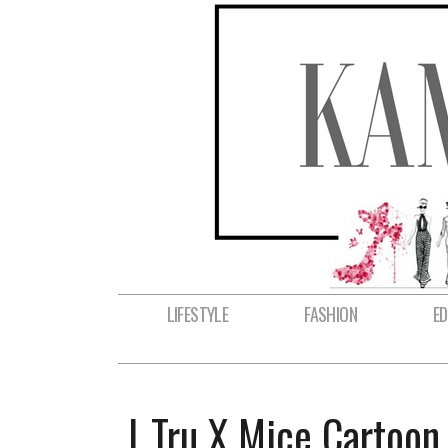
LIFESTYLE
FASHION
E
L.tru X Mice Cartoo