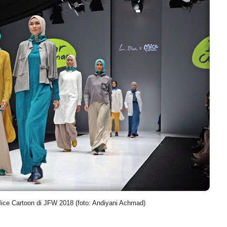
Mice Cartoon di JFW 2018 (foto: Andiyani Achmad)