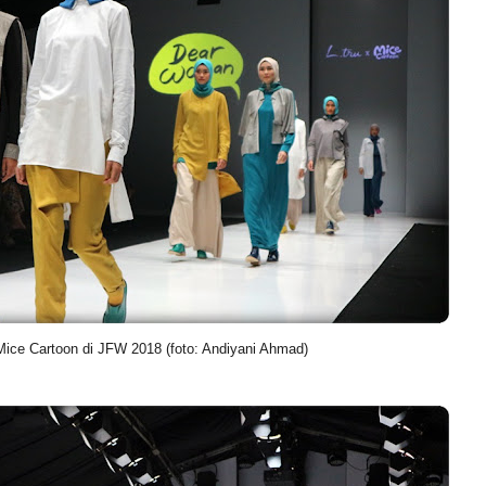
 Mice Cartoon di JFW 2018 (foto: Andiyani Ahmad)