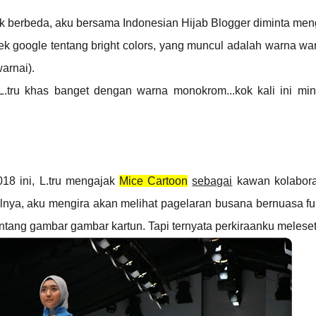
ak berbeda, aku bersama Indonesian Hijab Blogger diminta me
ek google tentang bright colors, yang muncul adalah warna wa
warnai).
 L.tru khas banget dengan warna monokrom...kok kali ini mint
?
018 ini, L.tru mengajak
Mice Cartoon
sebagai
kawan kolabora
lnya, aku mengira akan melihat pagelaran busana bernuasa ful
tang gambar gambar kartun. Tapi ternyata perkiraanku meleset