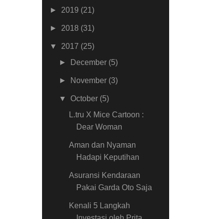
►
2019
(21)
►
2018
(31)
▼
2017
(25)
►
December
(5)
►
November
(3)
▼
October
(5)
L.tru X Mice Cartoon :
Dear Woman
Aman dan Nyaman
Hadapi Keputihan
Asuransi Kendaraan
Pakai Garda Oto Saja
Kenali 5 Langkah
Investasi oleh Prita