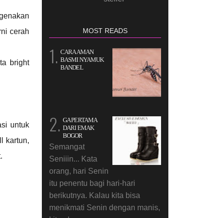
ngenakan
MOST READS
rni cerah
CARA AMAN
BASMI NYAMUK
a bright
BANDEL
GA PERTAMA
si untuk
DARI EMAK
BOGOR
l kartun,
Semangat
.
Seniiin... Kata
orang, hari Senin
itu penentu bagi hari-hari
berikutnya. Kalau kita bisa
menikmati Senin dengan manis,