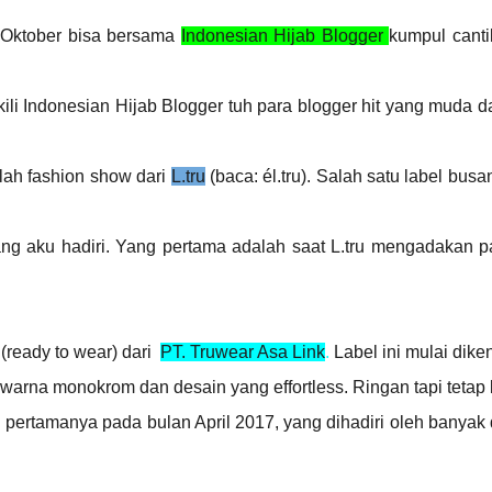
4 Oktober bisa bersama
Indonesian Hijab Blogge
r
kumpul canti
i Indonesian Hijab Blogger tuh para blogger hit yang muda da
lah fashion show dari
L.tru
(baca: él.tru). Salah satu label busan
ang aku hadiri. Yang pertama adalah saat L.tru mengadakan p
(ready to wear) dari
PT. Truwear Asa Link
.
Label ini mulai dike
 warna monokrom dan desain yang effortless. Ringan tapi tetap
 pertamanya pada bulan April 2017, yang dihadiri oleh banyak