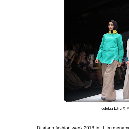
Koleksi L.tru X 
Di ajang fashion week 2018 ini,
L.tru menam