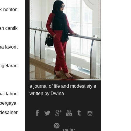
k nonton
n cantik
a favorit
agelaran
a journal of life and modest style
written by Dwina
nal tahun
 bergaya.
 desainer
steller