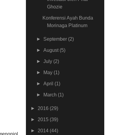
Ghozie
Konferensi Ayah Bunda
Morinaga Platinum
►
September
(2)
►
August
(5)
►
July
(2)
►
May
(1)
►
April
(1)
►
March
(1)
►
2016
(29)
►
2015
(39)
►
2014
(44)
menonjol