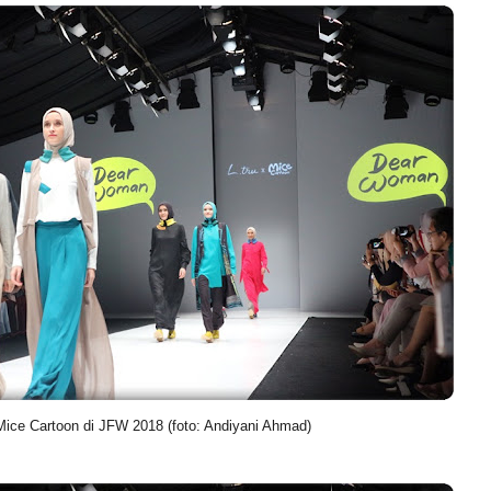
 Mice Cartoon di JFW 2018 (foto: Andiyani Ahmad)