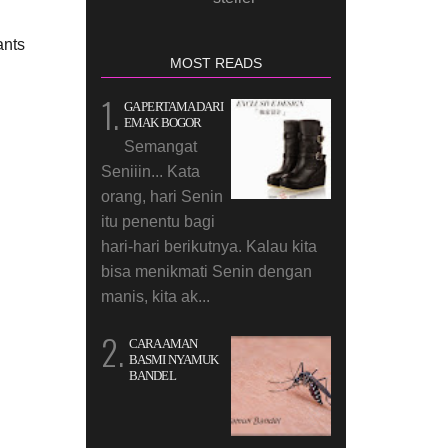
ants
MOST READS
GA PERTAMA DARI
EMAK BOGOR
Semangat
Seniiin... Kata
orang, hari Senin
itu penentu bagi
hari-hari berikutnya. Kalau kita
bisa menikmati Senin dengan
manis, kita ak...
CARA AMAN
BASMI NYAMUK
BANDEL