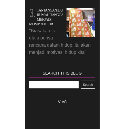
TANTANGAN IBU
RUMAH TANGGA
MENJADI
MOMPRENEUR
"Biasakan s
elalu punya
rencana dalam hidup. Itu akan
menjadi motivasi hidup kita"
SEARCH THIS BLOG
VIVA