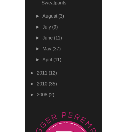
Sweatpants
►
August
(3)
►
July
(9)
►
June
(11)
►
May
(37)
►
April
(11)
►
2011
(12)
►
2010
(35)
►
2008
(2)