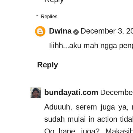
Replies
Dwina
December 3, 20
Iiihh...aku mah ngga peng
Reply
bundayati.com
December
Aduuuh, serem juga ya, 
sudah mulai in action tid
Oo..hape juga? Makasih