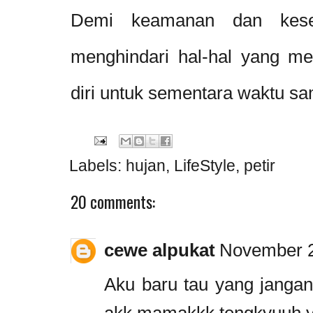
Demi keamanan dan kesel
menghindari hal-hal yang m
diri untuk sementara waktu sa
Labels:
hujan
,
LifeStyle
,
petir
20 comments:
cewe alpukat
November 2
Aku baru tau yang janga
akk mamakkk tengkyuuh y