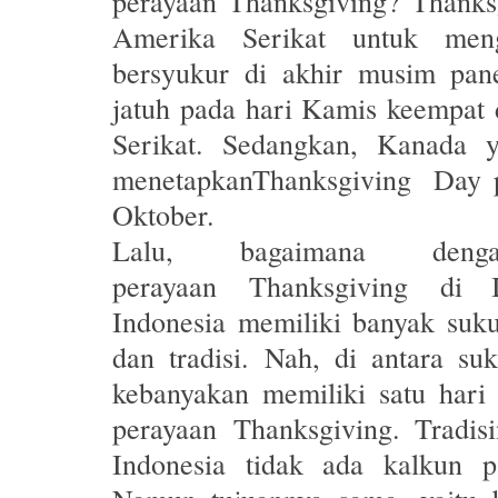
perayaan
Thanksgiving
?
Thanks
Amerika Serikat untuk men
bersyukur di akhir musim pa
jatuh pada hari Kamis keempat
Serikat. Sedangkan, Kanada y
menetapkan
Thanksgiving Day
p
Oktober.
Lalu, bagaimana deng
perayaan
Thanksgiving
di In
Indonesia memiliki banyak suk
dan tradisi. Nah, di antara su
kebanyakan memiliki satu hari
perayaan
Thanksgiving
. Tradis
Indonesia tidak ada kalkun p