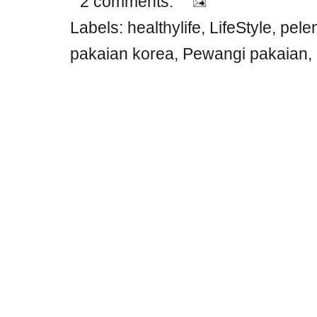
2 comments:
Labels:
healthylife
,
LifeStyle
,
pele
pakaian korea
,
Pewangi pakaian
,