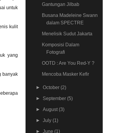
Gantungan Jilbab
ai untuk
Busana Madeleine Swann
dalam SPECTRE
nis kulit
Menelisik Sudut Jakarta
Komposisi Dalam
Fotografi
duk yang
OOTD : Are You Red-Y ?
ng banyak
Mencoba Masker Kefir
►
October
(2)
 seberapa
►
September
(5)
►
August
(3)
►
July
(1)
►
June
(1)