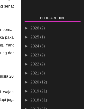
g sehat,
BLOG ARCHIVE
►
2026
(2)
n pernah
►
2025
(1)
ka pakai
ng. Yang
►
2024
(3)
tung dari
►
2023
(2)
►
2022
(2)
►
2021
(3)
iusia 20.
►
2020
(12)
►
2019
(21)
i wajah,
tapi juga
►
2018
(31)