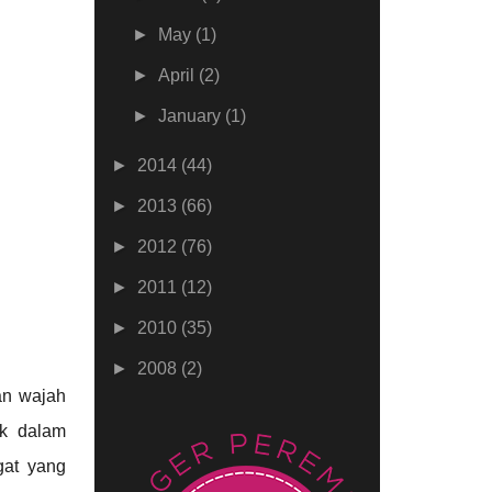
►
May
(1)
►
April
(2)
►
January
(1)
►
2014
(44)
►
2013
(66)
►
2012
(76)
►
2011
(12)
►
2010
(35)
►
2008
(2)
an wajah
uk dalam
gat yang