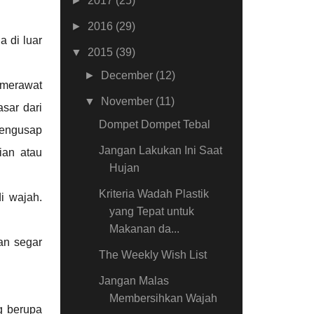
►
2017
(25)
►
2016
(29)
a di luar
▼
2015
(39)
►
December
(12)
 merawat
▼
November
(11)
sar dari
Dompet Dompet Tebal
mengusap
Jangan Lakukan Ini Saat
ian atau
Hujan
Kriteria Wadah Plastik
i wajah.
yang Tepat untuk
Makanan da...
an segar
The Weekly Wish List
Jangan Malas
Membersihkan Wajah
g berupa