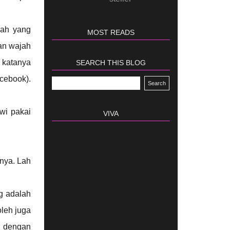
jah yang
MOST READS
an wajah
 katanya
SEARCH THIS BLOG
cebook).
wi pakai
VIVA
inya. Lah
ng adalah
oleh juga
a dengan