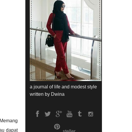
a journal of life and modest style
written by Dwina
. Memang
au dapat
steller