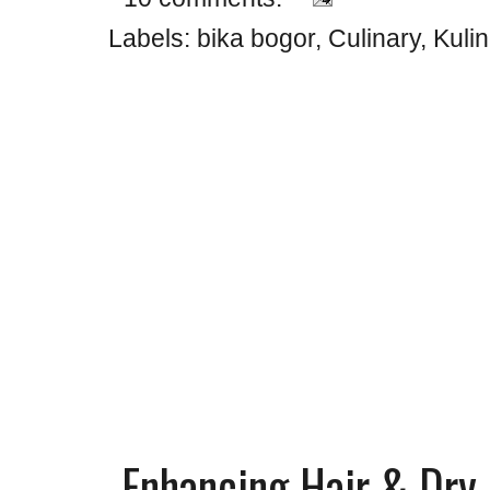
Labels:
bika bogor
,
Culinary
,
Kulin
Enhancing Hair & Dry 