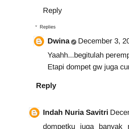
Reply
Replies
Dwina
December 3, 20
Yaahh...begitulah peremp
Etapi dompet gw juga cu
Reply
Indah Nuria Savitri
Decem
dompetku juga banyak m