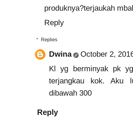
produknya?terjaukah mba
Reply
Replies
Dwina
October 2, 201
Kl yg berminyak pk y
terjangkau kok. Aku l
dibawah 300
Reply