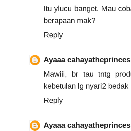
Itu ylucu banget. Mau c
berapaan mak?
Reply
Ayaaa cahayatheprinces
Mawiii, br tau tntg prod
kebetulan lg nyari2 bedak b
Reply
Ayaaa cahayatheprinces