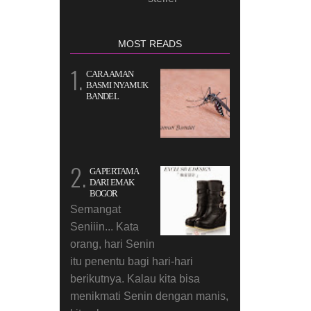
MOST READS
CARA AMAN
BASMI NYAMUK
BANDEL
GA PERTAMA
DARI EMAK
BOGOR
Semangat
Seniiin... Kata
orang, hari Senin
itu penentu bagi hari-hari
berikutnya. Kalau kita bisa
menikmati Senin dengan manis,