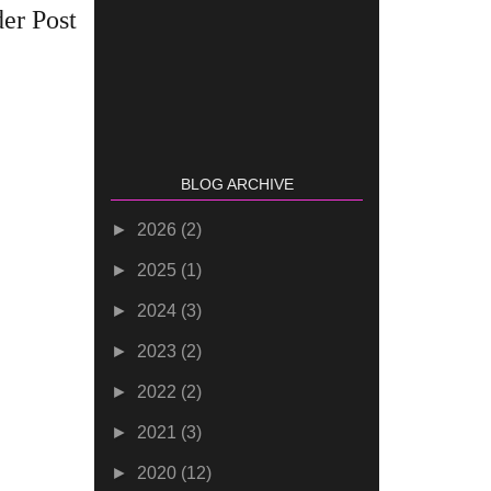
er Post
BLOG ARCHIVE
►
2026
(2)
►
2025
(1)
►
2024
(3)
►
2023
(2)
►
2022
(2)
►
2021
(3)
►
2020
(12)