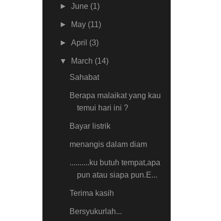
►
June
(1)
►
May
(11)
►
April
(3)
▼
March
(14)
Sahabat
Berapa malaikat yang kau
temui hari ini ?
Bayar listrik
menangis dalam diam
..........ku butuh tempat,apa
pun atau siapa pun.E...
Terima kasih
Bersyukurlah...