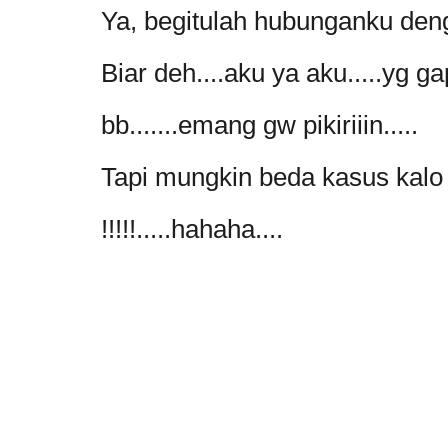
Ya, begitulah hubunganku den
Biar deh....aku ya aku.....yg ga
bb.......emang gw pikiriiin.....
Tapi mungkin beda kasus kalo
!!!!!.....hahaha....