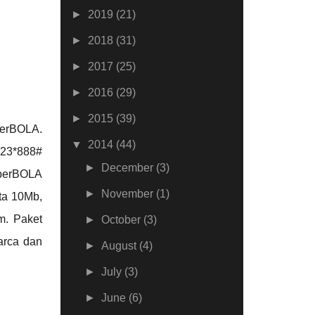
►
2019
(21)
►
2018
(31)
►
2017
(25)
►
2016
(29)
►
2015
(39)
perBOLA.
▼
2014
(44)
123*888#
►
December
(3)
iperBOLA
►
November
(1)
ta 10Mb,
m. Paket
►
October
(3)
arca dan
►
August
(4)
►
July
(3)
►
June
(6)