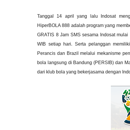
Tanggal 14 april yang lalu Indosat me
HiperBOLA 888 adalah program yang member
GRATIS 8 Jam SMS sesama Indosat mulai 1
WIB setiap hari. Serta pelanggan memilik
Perancis dan Brazil melalui mekanisme pe
bola langsung di Bandung (PERSIB) dan Mala
dari klub bola yang bekerjasama dengan Indo