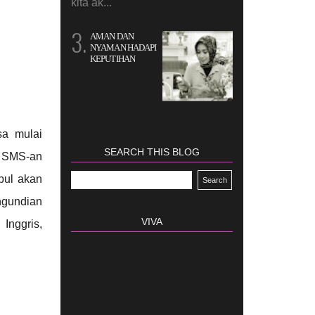
kita ak...
AMAN DAN
NYAMAN HADAPI
KEPUTIHAN
sa mulai
SEARCH THIS BLOG
m SMS-an
pul akan
ngundian
VIVA
Inggris,