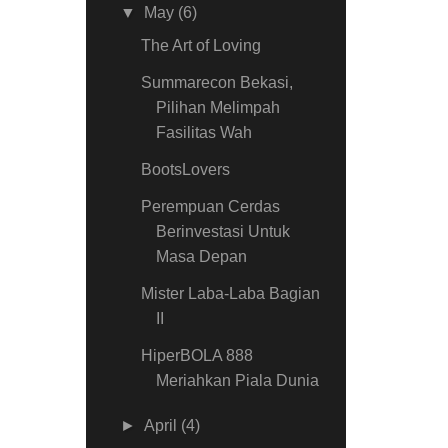
▼
May
(6)
The Art of Loving
Summarecon Bekasi,
Pilihan Melimpah
Fasilitas Wah
BootsLovers
Perempuan Cerdas
Berinvestasi Untuk
Masa Depan
Mister Laba-Laba Bagian
II
HiperBOLA 888
Meriahkan Piala Dunia
►
April
(4)