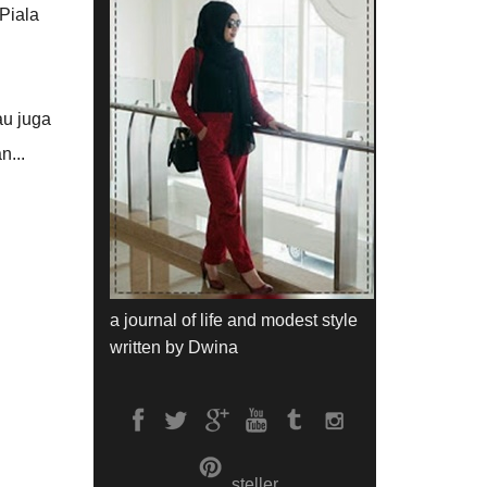
Piala
au juga
n...
a journal of life and modest style
written by Dwina
steller