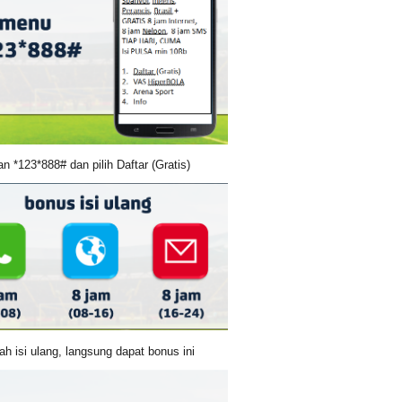
n *123*888# dan pilih Daftar (Gratis)
ah isi ulang, langsung dapat bonus ini