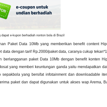
 dapat e-kupon berhadiah nonton bola di Brazil
nan Paket Data 10Mb yang memberikan benefit content Hi
 data dengan tarif Rp.2000/paket data, caranya cukup tekan*
nan berlangganan paket Data 10Mb dengan benefit konten H
Indosat yang memberi keuntungan ganda yaitu mendapatkan da
 sepakbola yang bersifat infotainment dan downloadable ite
erima paket dan dapat digunakan untuk akses wap Arema, B