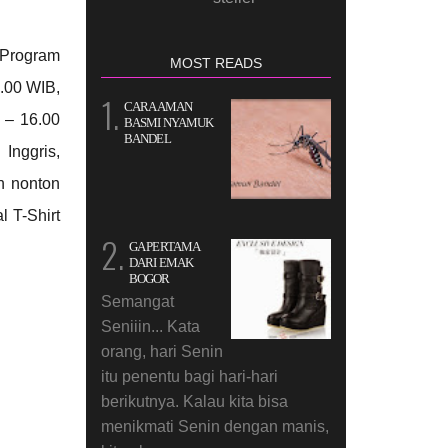
 Program
MOST READS
.00 WIB,
CARA AMAN
 – 16.00
BASMI NYAMUK
BANDEL
Inggris,
n nonton
 T-Shirt
GA PERTAMA
DARI EMAK
BOGOR
Semangat
Seniiin... Kata
orang, hari Senin
itu penentu bagi hari-hari
berikutnya. Kalau kita bisa
menikmati Senin dengan manis,