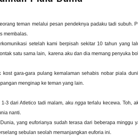
ek seorang teman melalui pesan pendeknya padaku tadi subuh. 
as membalas.
komunikasi setelah kami berpisah sekitar 10 tahun yang lalu
ngontak satu sama lain, karena aku dan dia memang penyuka bo
k kost gara-gara pulang kemalaman sehabis nobar piala duni
tumpangan menginap ke teman yang lain.
1-3 dari Atletico tadi malam, aku
ngga
terlalu kecewa. Toh, a
nia nanti.
a Dunia, yang euforianya sudah terasa dari beberapa minggu y
erselang sebulan seolah memanjangkan euforia ini.