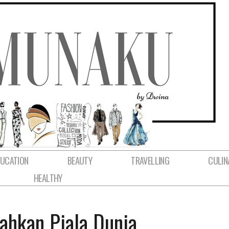
DUCATION
BEAUTY
TRAVELLING
CULIN
HEALTHY
hkan Piala Dunia