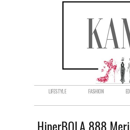
LIFESTYLE
FASHION
E
HiperBOLA 888 Meria