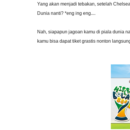
Yang akan menjadi tebakan, setelah Chelsea
Dunia nanti? *eng ing eng....
Nah, siapapun jagoan kamu di piala dunia nan
kamu bisa dapat tiket grastis nonton langsun