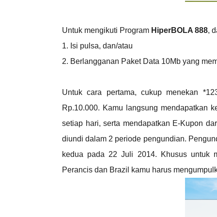
Untuk mengikuti Program
HiperBOLA 888
, 
1. Isi pulsa, dan/atau
2. Berlangganan Paket Data 10Mb yang mem
Untuk cara pertama, cukup menekan *123*8
Rp.10.000. Kamu langsung mendapatkan ke
setiap hari, serta mendapatkan E-Kupon dar
diundi dalam 2 periode pengundian. Pengun
kedua pada 22 Juli 2014. Khusus untuk m
Perancis dan Brazil kamu harus mengumpulka