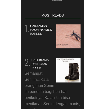
MOST READS
CARA AMAN
BASMI NYAMUK
BANDEL
GA PERTAMA
DARI EMAK
BOGOR
Semangat
Seniiin... Kata
orang, hari Senin
itu penentu bagi hari-hari
berikutnya. Kalau kita bisa
menikmati Senin dengan manis,