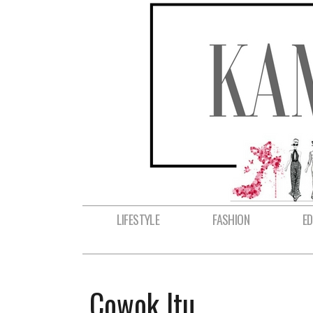
LIFESTYLE
FASHION
E
Cowok Itu...