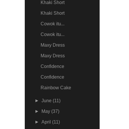
Khaki Short
Khaki Short
Cowok itu...
Cowok itu...
Maxy Dress
Maxy Dress
Confidence
Confidence
Rainbow Cake
►
June
(11)
►
May
(37)
►
April
(11)