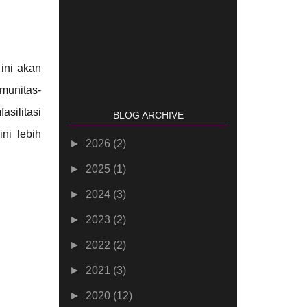
ini akan
munitas-
asilitasi
BLOG ARCHIVE
ini lebih
►
2026
(2)
►
2025
(1)
►
2024
(3)
►
2023
(2)
►
2022
(2)
►
2021
(3)
►
2020
(12)