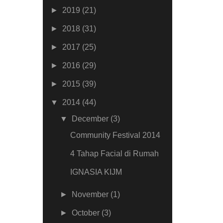
►
2019
(21)
►
2018
(31)
►
2017
(25)
►
2016
(29)
►
2015
(39)
▼
2014
(44)
▼
December
(3)
Community Festival 2014
4 Tahap Facial di Rumah
IGNASIA KIJM
►
November
(1)
►
October
(3)