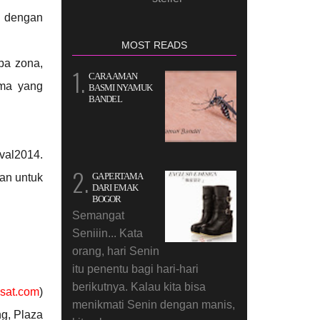
i dengan
MOST READS
pa zona,
CARA AMAN
ema yang
BASMI NYAMUK
BANDEL
val2014.
GA PERTAMA
an untuk
DARI EMAK
BOGOR
Semangat
Seniiin... Kata
orang, hari Senin
itu penentu bagi hari-hari
berikutnya. Kalau kita bisa
osat.com
)
menikmati Senin dengan manis,
ng, Plaza