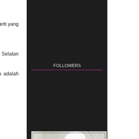
erti yang
 Selatan
FOLLOWERS
u adalah