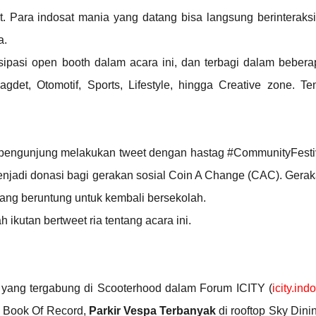
at. Para indosat mania yang datang bisa langsung berinteraks
a.
sipasi
open booth dalam acara ini, dan terbagi dalam bebera
agdet, Otomotif, Sports, Lifestyle, hingga Creative zone. T
a pengunjung melakukan tweet dengan hastag #CommunityFesti
njadi donasi bagi gerakan sosial Coin A Change (CAC). Gerak
ng beruntung untuk kembali bersekolah.
 ikutan bertweet ria tentang acara ini.
 yang tergabung di Scooterhood dalam Forum ICITY (
icity.ind
a Book Of Record,
Parkir Vespa Terbanyak
di rooftop Sky Dini