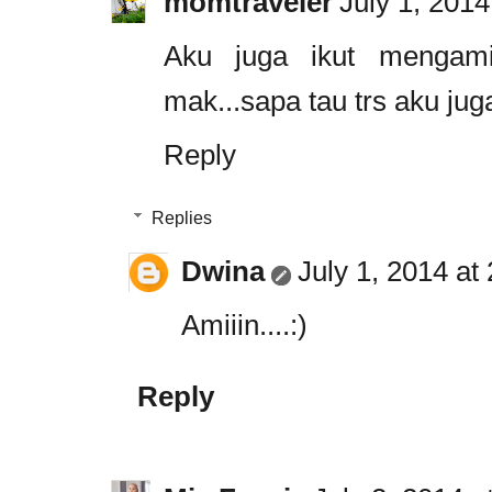
momtraveler
July 1, 201
Aku juga ikut mengami
mak...sapa tau trs aku juga
Reply
Replies
Dwina
July 1, 2014 at
Amiiin....:)
Reply